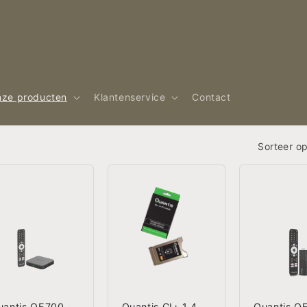
ze producten
Klantenservice
Contact
Sorteer op
uantis QE700 -
Quantis CI+ 1.4
Quantis Q