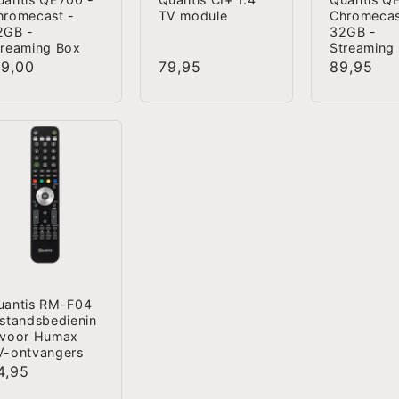
hromecast -
TV module
Chromecas
2GB -
32GB -
treaming Box
Streaming 
ormale
19,00
Normale
79,95
Normale
89,95
ijs
prijs
prijs
uantis RM-F04
fstandsbedienin
 voor Humax
V-ontvangers
ormale
4,95
ijs