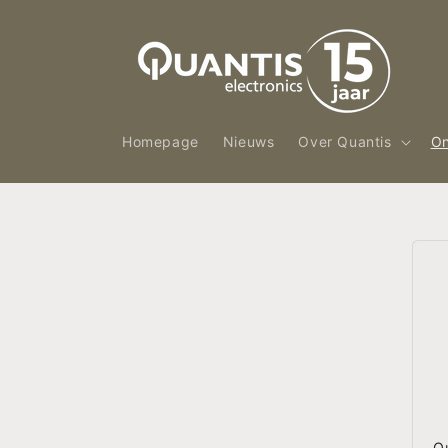
Meteen
naar de
content
Homepage
Nieuws
Over Quantis
On
Q