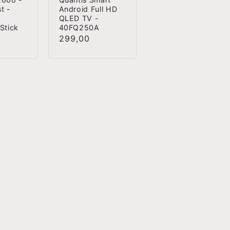
t -
Android Full HD
QLED TV -
Stick
40FQ250A
Normale
299,00
prijs