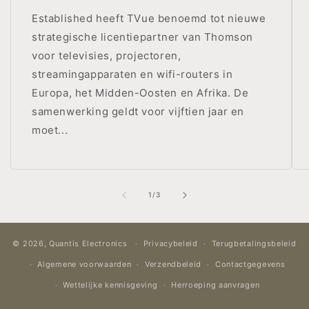
Established heeft TVue benoemd tot nieuwe
strategische licentiepartner van Thomson
voor televisies, projectoren,
streamingapparaten en wifi-routers in
Europa, het Midden-Oosten en Afrika. De
samenwerking geldt voor vijftien jaar en
moet...
van
1
/
3
© 2026,
Quantis Electronics
Privacybeleid
Terugbetalingsbeleid
Algemene voorwaarden
Verzendbeleid
Contactgegevens
Wettelijke kennisgeving
Herroeping aanvragen